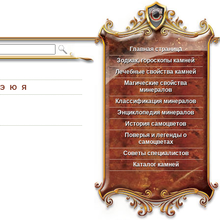
Главная страница
Главная страница
Зодиак, гороскопы камней
Зодиак, гороскопы камней
Лечебные свойства камней
Лечебные свойства камней
Магические свойства
Магические свойства
Э
Ю
Я
минералов
минералов
Классификация минералов
Классификация минералов
Энциклопедия минералов
Энциклопедия минералов
История самоцветов
История самоцветов
Поверья и легенды о
Поверья и легенды о
самоцветах
самоцветах
Советы специалистов
Советы специалистов
Каталог камней
Каталог камней