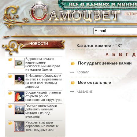
НОВОСТИ
Каталог камней
- "К"
А
Б
В
Г
Д
В древнем алмазе
нашли ранее
Полудрагоценные камни
неизвестный минерал
из мантии Земли
Коралл
В Израиле обнаружили
аметист с вырезанным
Все остальные
на нем бальзамным
деревом
Кавансит
В ядре нашей планеты
открыта ранее
неизвестная структура
Геологи предложили
добывать ценные
металлы из-под
вулканов
Раскрыта загадка
образования богатых
золоторудных жил