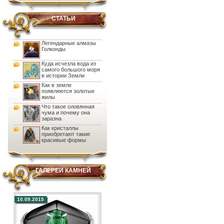
СТАТЬИ
Легендарные алмазы
Голконды
Куда исчезла вода из
самого большого моря
в истории Земли
Как в земле
появляются золотые
жилы
Что такое оловянная
чума и почему она
заразна
Как кристаллы
приобретают такие
красивые формы
ГАЛЕРЕИ КАМНЕЙ
10.09.2015