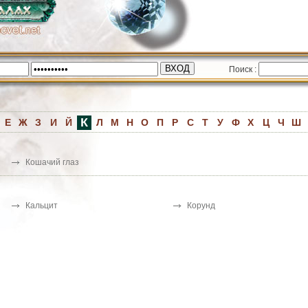
Поиск :
К
Е
Ж
З
И
Й
Л
М
Н
О
П
Р
С
Т
У
Ф
Х
Ц
Ч
Ш
Кошачий глаз
Кальцит
Корунд