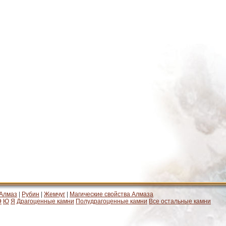
Алмаз
|
Рубин
|
Жемчуг
|
Магические свойства Алмаза
Э
Ю
Я
Драгоценные камни
Полудрагоценные камни
Все остальные камни