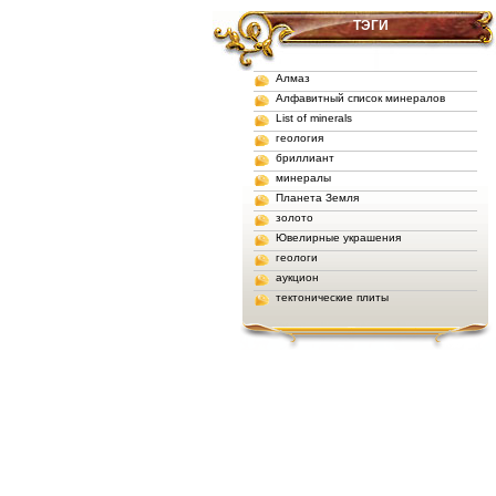
ТЭГИ
Алмаз
Алфавитный список минералов
List of minerals
геология
бриллиант
минералы
Планета Земля
золото
Ювелирные украшения
геологи
аукцион
тектонические плиты