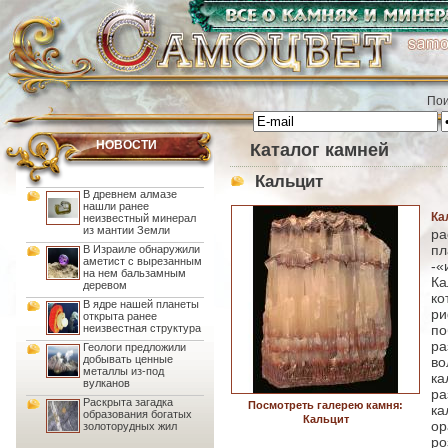
Пои
НОВОСТИ
Каталог камней
Кальцит
В древнем алмазе
нашли ранее
Ка
неизвестный минерал
из мантии Земли
ра
пл
В Израиле обнаружили
аметист с вырезанным
-«
на нем бальзамным
Ка
деревом
ко
В ядре нашей планеты
р
открыта ранее
неизвестная структура
п
р
Геологи предложили
добывать ценные
во
металлы из-под
ка
вулканов
р
Раскрыта загадка
Посмотреть галерею камня:
ка
образования богатых
Кальцит
о
золоторудных жил
ро