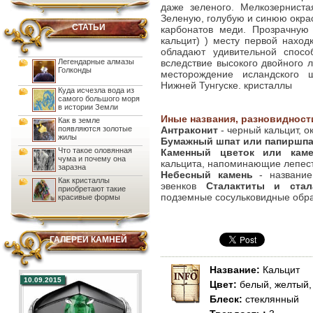
даже зеленого. Мелкозерниста
Зеленую, голубую и синюю окра
СТАТЬИ
карбонатов меди. Прозрачную 
кальцит) ) месту первой нахо
обладают удивительной спосо
Легендарные алмазы
вследствие высокого двойного
Голконды
месторождение исландского 
Нижней Тунгуске. кристаллы
Куда исчезла вода из
самого большого моря
в истории Земли
Иные названия, разновидност
Как в земле
появляются золотые
Антраконит
- черный кальцит,
жилы
Бумажный шпат или папиршпа
Что такое оловянная
Каменный цветок или каме
чума и почему она
кальцита, напоминающие лепест
заразна
Небесный камень
- название
Как кристаллы
эвенков
Сталактиты и стал
приобретают такие
подземные сосульковидные обр
красивые формы
ГАЛЕРЕИ КАМНЕЙ
Название:
Кальцит
10.09.2015
Цвет:
белый, желтый,
Блеск:
стеклянный