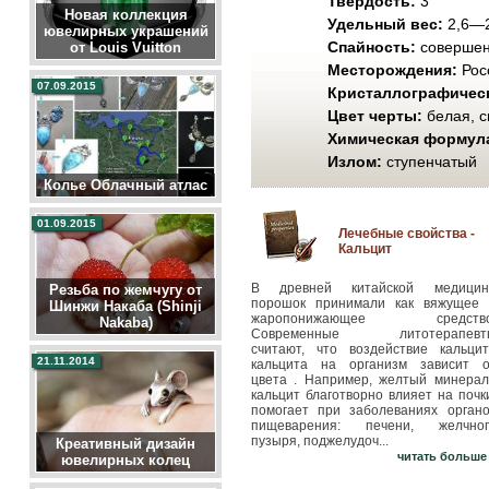
Твердость:
3
Новая коллекция
Удельный вес:
2,6—2
ювелирных украшений
Спайность:
cоверше
от Louis Vuitton
Месторождения:
Рос
07.09.2015
Кристаллографическ
Цвет черты:
белая, с
Химическая формул
Излом:
ступенчатый
Колье Облачный атлас
01.09.2015
Лечебные свойства -
Кальцит
В древней китайской медицин
Резьба по жемчугу от
порошок принимали как вяжущее 
Шинжи Накаба (Shinji
жаропонижающее средство
Nakaba)
Современные литотерапевт
считают, что воздействие кальцит
21.11.2014
кальцита на организм зависит о
цвета . Например, желтый минерал
кальцит благотворно влияет на почк
помогает при заболеваниях органо
пищеварения: печени, желчног
пузыря, поджелудоч...
Креативный дизайн
читать больше
ювелирных колец