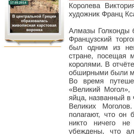
17.05.2014
Королева Виктори
художник Франц Кс
В центральной Греции
образовалась
живописная карстовая
Алмазы Голконды 
воронка
Французский торг
был одним из нем
стране, посещая 
королями. В отчёте
обширными были м
Во время путеше
«Великий Могол»,
яйца, названный в 
Великих Моголов
полагают, что он
никто ничего не
убеждены, что а