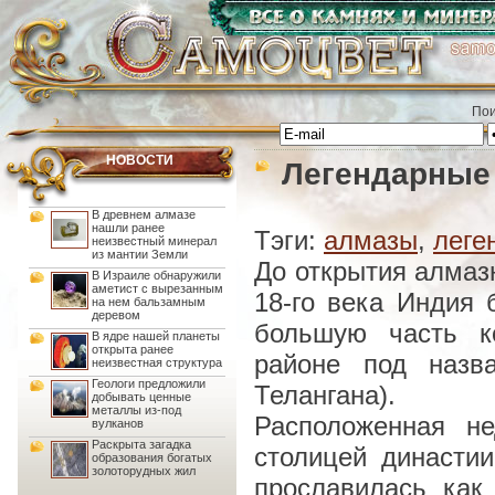
Пои
НОВОСТИ
Легендарные
В древнем алмазе
нашли ранее
Тэги:
алмазы
,
леге
неизвестный минерал
из мантии Земли
До открытия алмаз
В Израиле обнаружили
аметист с вырезанным
18-го века Индия
на нем бальзамным
деревом
большую часть к
В ядре нашей планеты
открыта ранее
районе под назв
неизвестная структура
Геологи предложили
Телангана).
добывать ценные
металлы из-под
Расположенная н
вулканов
Раскрыта загадка
столицей династии
образования богатых
золоторудных жил
прославилась как