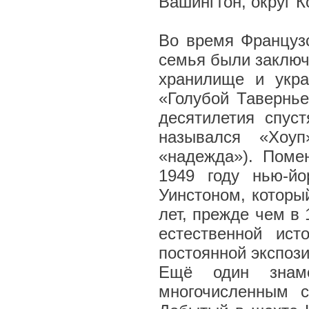
Вашингтон, округ 
Во время Французс
семья были заключ
хранилище и укра
«Голубой Тавернье
десятилетия спус
назывался «Хоуп
«надежда»). Поме
1949 году нью-й
Уинстоном, которы
лет, прежде чем в
естественной ис
постоянной экспози
Ещё один знаме
многочисленным с