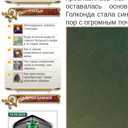
оставалась осно
СТАТЬИ
Голконда стала син
пор с огромным по
Легендарные алмазы
Голконды
Куда исчезла вода из
самого большого моря
в истории Земли
Как в земле
появляются золотые
жилы
Что такое оловянная
чума и почему она
заразна
Как кристаллы
приобретают такие
красивые формы
ГАЛЕРЕИ КАМНЕЙ
10.09.2015