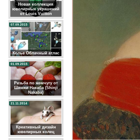
Новая коллекция
ювелирных украшений
от Louis Vuitton
07.09.2015
Колье Облачный атлас
01.09.2015
Резьба по жемчугу от
Шинжи Накаба (Shinji
Nakaba)
21.11.2014
Креативный дизайн
ювелирных колец