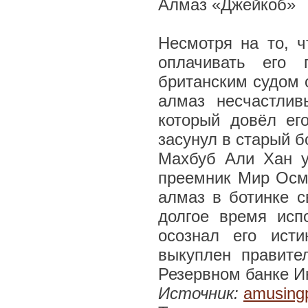
Алмаз «Джейкоб»
Несмотря на то, ч
оплачивать его 
британским судом 
алмаз несчастли
который довёл ег
засунул в старый б
Махбуб Али Хан ум
преемник Мир Осм
алмаз в ботинке с
долгое время исп
осознал его ист
выкуплен правите
Резервном банке И
Источник:
amusing