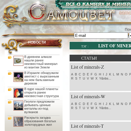
Пои
НОВОСТИ
LIST OF MINE
ТЭГ :
В древнем алмазе
СТАТЬИ
нашли ранее
неизвестный минерал
List of minerals-Z
из мантии Земли
В Израиле обнаружили
A B C D E F G H I J K L M N O 
аметист с вырезанным
R S T U V W X Y&nbs...
на нем бальзамным
деревом
В ядре нашей планеты
открыта ранее
List of minerals-W
неизвестная структура
Геологи предложили
A B C D E F G H I J K L M N O 
добывать ценные
R S T U V W X Y&nbs...
металлы из-под
вулканов
Раскрыта загадка
образования богатых
золоторудных жил
List of minerals-T