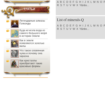
A B C D E F G H I J K L M N O 
R S T U V W X Y&nbs...
СТАТЬИ
List of minerals-Q
Легендарные алмазы
Голконды
A B C D E F G H I J K L M N O 
R S T U V W X Y&nbs...
Куда исчезла вода из
самого большого моря
в истории Земли
Как в земле
появляются золотые
жилы
Что такое оловянная
чума и почему она
заразна
Как кристаллы
приобретают такие
красивые формы