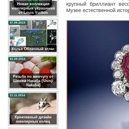
крупный бриллиант вес
Новая коллекция
ювелирных украшений
Музее естественной исто
от Louis Vuitton
07.09.2015
Колье Облачный атлас
01.09.2015
Резьба по жемчугу от
Шинжи Накаба (Shinji
Nakaba)
21.11.2014
Креативный дизайн
ювелирных колец