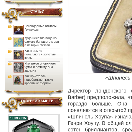
СТАТЬИ
Легендарные алмазы
Голконды
Куда исчезла вода из
самого большого моря
в истории Земли
Как в земле
появляются золотые
жилы
Что такое оловянная
чума и почему она
заразна
Как кристаллы
«Шпинель 
приобретают такие
красивые формы
Директор лондонского
Barber) предположила, чт
ГАЛЕРЕИ КАМНЕЙ
гораздо больше. Она 
появляются в открытой п
«Шпинель Хоупа» изнача
10.09.2015
Генри Хоупу. В общей сл
сотен бриллиантов, ср