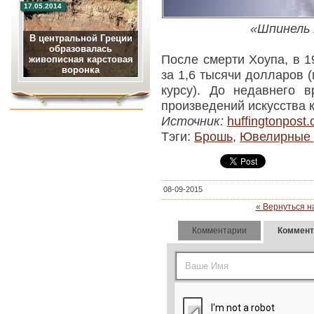
17.05.2014
«Шпинель 
В центральной Греции
образовалась
После смерти Хоупа, в 1
живописная карстовая
воронка
за 1,6 тысячи долларов 
курсу). До недавнего 
произведений искусства 
Источник:
huffingtonpost
Тэги:
Брошь
,
Ювелирные 
08-09-2015
« Вернуться н
Комментарии
Коммент