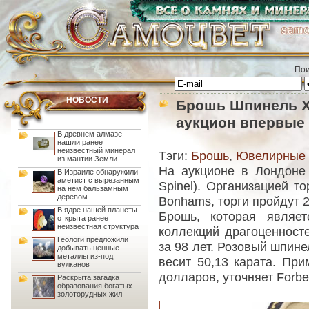
Пои
НОВОСТИ
Брошь Шпинель Х
аукцион впервые 
В древнем алмазе
нашли ранее
неизвестный минерал
Тэги:
Брошь
,
Ювелирные 
из мантии Земли
На аукционе в Лондоне
В Израиле обнаружили
аметист с вырезанным
Spinel). Организацией т
на нем бальзамным
деревом
Bonhams, торги пройдут 2
В ядре нашей планеты
Брошь, которая являе
открыта ранее
неизвестная структура
коллекций драгоценност
Геологи предложили
за 98 лет. Розовый шпине
добывать ценные
металлы из-под
весит 50,13 карата. При
вулканов
долларов, уточняет Forbe
Раскрыта загадка
образования богатых
золоторудных жил