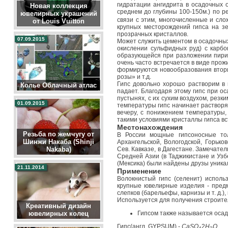
гидратации ангидрита в осадочных 
Новая коллекция
среднем до глубины 100-150м.) по р
ювелирных украшений
связи с этим, многочисленные и сл
от Louis Vuitton
крупных месторождений гипса на зе
прозрачных кристаллов.
07.09.2015
Может служить цементом в осадочны
окислении сульфидных руд) с карб
образующейся при разложении пирит
очень часто встречается в виде прож
формируются новообразования втори
розы» и т.д.
Гипс довольно хорошо растворим в 
Колье Облачный атлас
падает. Благодаря этому гипс при о
пустынях, с их сухим воздухом, рез
01.09.2015
температуры гипс начинает растворя
вечеру, с понижением температуры,
такими условиями кристаллы гипса в
Местонахождения
Резьба по жемчугу от
В России мощные гипсоносные тол
Шинжи Накаба (Shinji
Архангельской, Вологодской, Горьк
Сев. Кавказе, в Дагестане. Замечат
Nakaba)
Средней Азии (в Таджикистане и Узб
(Мексика) были найдены друзы уникал
21.11.2014
Применение
Волокнистый гипс (селенит) испол
крупные ювелирные изделия - предм
слепков (барельефы, карнизы и т. д.)
Используется для получения строите
Креативный дизайн
Гипсом также называется оса
ювелирных колец
Гипс(англ.
GYPSUM
) -
C
a
S
O
2
H
O