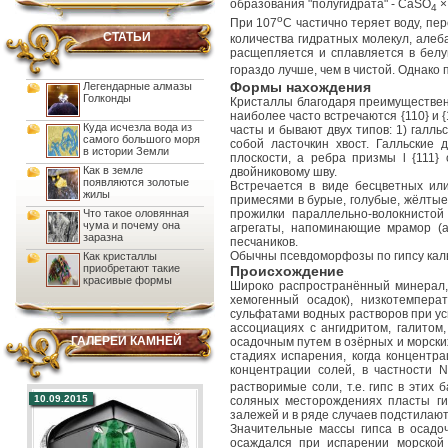
образования "полугидрата" - CaSO
×
4
o
При 107
C частично теряет воду, пе
СТАТЬИ
количества гидратных молекул, алеба
расщепляется и сплавляется в белу
гораздо лучше, чем в чистой. Однако
Формы нахождения
Легендарные алмазы
Голконды
Кристаллы благодаря преимущественн
наиболее часто встречаются {110} и {
Куда исчезла вода из
часты и бывают двух типов: 1) галльс
самого большого моря
собой ласточкин хвост. Галльские
в истории Земли
плоскости, а ребра призмы l {111}
Как в земле
двойниковому шву.
появляются золотые
Встречается в виде бесцветных ил
жилы
примесями в бурые, голубые, жёлтые 
Что такое оловянная
прожилки параллельно-волокнистой
чума и почему она
агрегаты, напоминающие мрамор (
заразна
песчаников.
Обычны псевдоморфозы по гипсу кальц
Как кристаллы
приобретают такие
Происхождение
красивые формы
Широко распространённый минерал,
хемогенный осадок), низкотемпера
сульфатами водных растворов при усы
ассоциациях с ангидритом, галитом
ГАЛЕРЕИ КАМНЕЙ
осадочным путем в озёрных и морски
стадиях испарения, когда концентр
концентрации солей, в частности 
растворимые соли, т.е. гипс в этих
10.09.2015
соляных месторождениях пласты гип
залежей и в ряде случаев подстилаю
Значительные массы гипса в осадоч
осаждался при испарении морской 