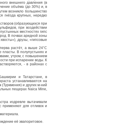
ного внешнего давления (в
чение объёма (до 30%) и, в
путем возникло большинство
я гнёзда крупных, нередко
астворов (образующихся при
ульфидов, при воздействии
 пустынных местностях гипс
ород. В почвах аридной зоны
хвосты»), друзы, «гипсовые
сперва растёт, а выше 24°С
е пласты. В полупустынях и
чвами, утром, с повышением
ости при испарении воды. К
астворяются, - в районах с
Башкирии и Татарстане, в
озраста устанавливаются на
к
(Туркмения) и других м-ний
альных пещерах Naica Mine,
астра издревле вытачивали
с применяют для отливок и
 материала.
ождение её эвапоритовое.