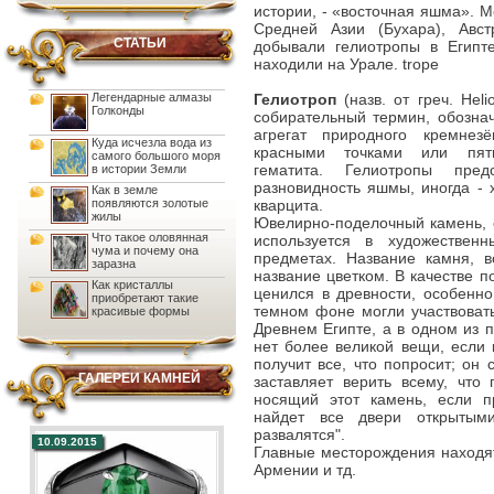
истории, - «восточная яшма». 
Средней Азии (Бухара), Авст
СТАТЬИ
добывали гелиотропы в Египте
находили на Урале. trope
Легендарные алмазы
Гелиотроп
(назв. от греч. Heli
Голконды
собирательный термин, обозна
агрегат природного кремнез
Куда исчезла вода из
красными точками или пятн
самого большого моря
гематита. Гелиотропы пред
в истории Земли
разновидность яшмы, иногда -
Как в земле
появляются золотые
кварцита.
жилы
Ювелирно-поделочный камень, 
Что такое оловянная
используется в художественн
чума и почему она
предметах. Название камня, 
заразна
название цветком. В качестве 
Как кристаллы
ценился в древности, особенно
приобретают такие
темном фоне могли участвоват
красивые формы
Древнем Египте, а в одном из п
нет более великой вещи, если 
получит все, что попросит; он 
ГАЛЕРЕИ КАМНЕЙ
заставляет верить всему, что
носящий этот камень, если п
найдет все двери открытым
развалятся".
10.09.2015
Главные месторождения находя
Армении и тд.