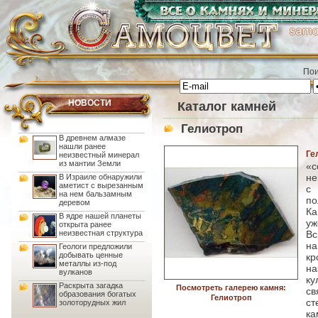
Пои
НОВОСТИ
Каталог камней
Гелиотроп
В древнем алмазе
нашли ранее
Ге
неизвестный минерал
из мантии Земли
«с
не
В Израиле обнаружили
аметист с вырезанным
с
на нем бальзамным
п
деревом
Ка
В ядре нашей планеты
уж
открыта ранее
неизвестная структура
Вс
на
Геологи предложили
добывать ценные
кр
металлы из-под
на
вулканов
ку
Раскрыта загадка
Посмотреть галерею камня:
с
образования богатых
Гелиотроп
ст
золоторудных жил
ка