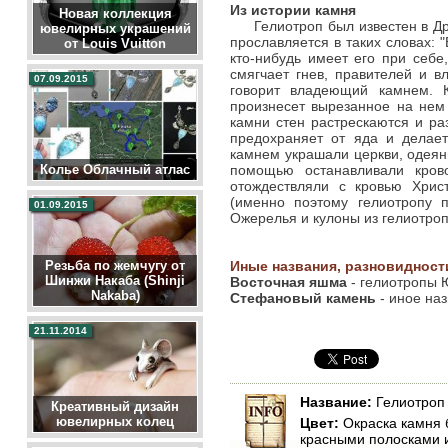
Из истории камня
Новая коллекция
Гелиотроп был известен в Д
ювелирных украшений
прославляется в таких словах:
"
от Louis Vuitton
кто-нибудь имеет его при себе,
смягчает гнев, правителей и в
07.09.2015
говорит владеющий камнем. 
произнесет вырезанное на нем
камни стен растрескаются и ра
предохраняет от яда и делае
камнем украшали церкви, одеян
Колье Облачный атлас
помощью останавливали кров
отождествляли с кровью Хрис
(именно поэтому гелиотропу п
01.09.2015
Ожерелья и кулоны из гелиотроп
Резьба по жемчугу от
Иные названия, разновидност
Шинжи Накаба (Shinji
Восточная яшма
- гелиотропы 
Nakaba)
Стефановый камень
- иное на
21.11.2014
Название:
Гелиотроп
Креативный дизайн
ювелирных колец
Цвет:
Окраска камня 
красными полосками и