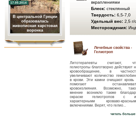
вкраплениями
17.05.2014
Блеск:
стеклянный
Твердость:
6,5-7,0
В центральной Греции
образовалась
Удельный вес:
2,5 г/
живописная карстовая
Месторождения:
Инд
воронка
Лечебные свойства -
Гелиотроп
Литотерапевты считают, чт
гелиотропы благотворно действуют 
кровообращение, в частност
увеличивают количество гемоглобин
в крови. Эти камни очищают кровь 
помогают останавливат
кровоизлияния. Возможно, тако
мнение возникло также благодар
окраске гелиотропов с и
характерными кроваво-красным
включениями. Верят, что гелио...
читать больше