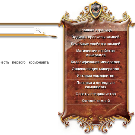
Главная страница
Главная страница
Зодиак, гороскопы камней
Зодиак, гороскопы камней
Лечебные свойства камней
Лечебные свойства камней
Магические свойства
Магические свойства
минералов
минералов
Классификация минералов
честь первого космонавта
Классификация минералов
Энциклопедия минералов
Энциклопедия минералов
История самоцветов
История самоцветов
Поверья и легенды о
Поверья и легенды о
самоцветах
самоцветах
Советы специалистов
Советы специалистов
Каталог камней
Каталог камней