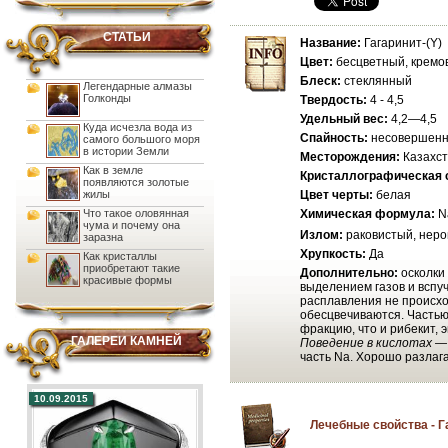
СТАТЬИ
Название:
Гагаринит-(Y)
Цвет:
бесцветный, кремо
Блеск:
стеклянный
Легендарные алмазы
Голконды
Твердость:
4 - 4,5
Удельный вес:
4,2—4,5
Куда исчезла вода из
Спайность:
несовершен
самого большого моря
в истории Земли
Месторождения:
Казахст
Как в земле
Кристаллографическая 
появляются золотые
жилы
Цвет черты:
белая
Что такое оловянная
Химическая формула:
N
чума и почему она
Излом:
раковистый, нер
заразна
Хрупкость:
Да
Как кристаллы
приобретают такие
Дополнительно:
осколки
красивые формы
выделением газов и вспуч
расплавления не происхо
обесцвечиваются. Частью
фракцию, что и рибекит, 
ГАЛЕРЕИ КАМНЕЙ
Поведение в кислотах 
часть Na. Хорошо разла
10.09.2015
Лечебные свойства - Г