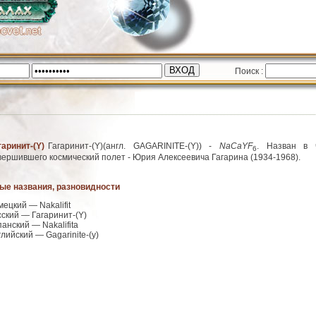
Поиск :
гаринит-(Y)
Гагаринит-(Y)(англ.
GAGARINITE-(Y)
) -
N
a
C
a
Y
F
. Назван в 
6
вершившего космический полет - Юрия Алексеевича Гагарина (1934-1968).
ые названия, разновидности
мецкий — Nakalifit
сский — Гагаринит-(Y)
панский — Nakalifita
глийский — Gagarinite-(y)