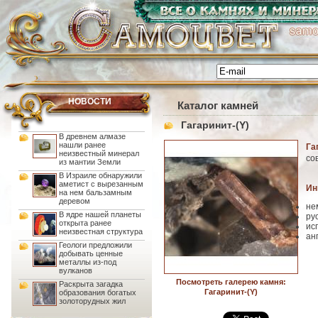
НОВОСТИ
Каталог камней
Гагаринит-(Y)
В древнем алмазе
нашли ранее
Га
неизвестный минерал
со
из мантии Земли
В Израиле обнаружили
аметист с вырезанным
Ин
на нем бальзамным
деревом
не
В ядре нашей планеты
ру
открыта ранее
ис
неизвестная структура
ан
Геологи предложили
добывать ценные
металлы из-под
вулканов
Посмотреть галерею камня:
Раскрыта загадка
Гагаринит-(Y)
образования богатых
золоторудных жил