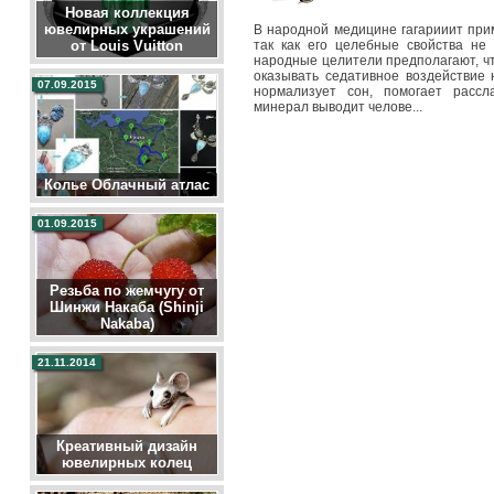
Новая коллекция
ювелирных украшений
В народной медицине гагарииит при
так как его целебные свойства не
от Louis Vuitton
народные целители предполагают, ч
оказывать седативное воздействие 
07.09.2015
нормализует сон, помогает рассла
минерал выводит челове...
Колье Облачный атлас
01.09.2015
Резьба по жемчугу от
Шинжи Накаба (Shinji
Nakaba)
21.11.2014
Креативный дизайн
ювелирных колец