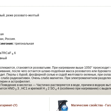
вый, реже розовато-желтый
ная
ан, Россия.
сингония:
тригональная
aTRCaF
6
6
овный
 спекаются, становятся розоватыми. При нагревании выше 1050° происходит 
ивание, после чего остается шлако-подобная масса розоватого или буровато
дит. Перлы с бурой, фосфорной солью и содой желтовато-зеленые, при охл
 слабо радиоактивен. Очень слабо магнитен. При электромагнитном разделен
эгирин и астрофиллит.
—
Поведение в кислотах — Частично растворяется в воде, причем в водную вы
гается НNО
3 , НС1 и крепкой Н
2 SO
4 (особенно при нагревании) с выде
3
2
4
агаринит-(Y)
Магические свойства - Гаг