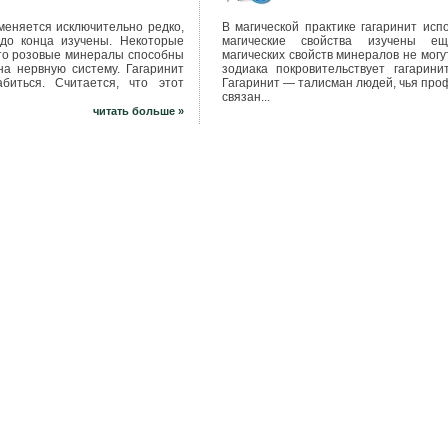
меняется исключительно редко,
В магической практике гагаринит испо
 до конца изучены. Некоторые
магические свойства изучены ещ
то розовые минералы способны
магических свойств минералов не могут
на нервную систему. Гагаринит
зодиака покровительствует гагари
биться. Считается, что этот
Гагаринит — талисман людей, чья про
связан...
читать больше »