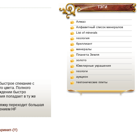
ТЭГИ
Алмаз
Алфавитный список минералов
List of minerals
геология
бриллиант
минералы
Планета Земля
золото
Ювелирные украшения
геологи
аукцион
тектонические плиты
быстрое спекание с
го цвета. Полного
аждении быстро
ия попадает в ту же
тяжку переходит большая
лением HF
аринит-(Y)