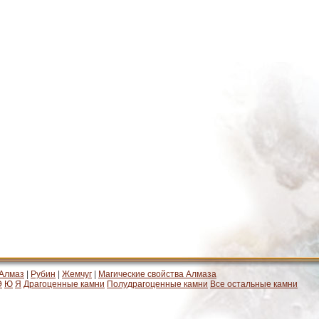
Алмаз
|
Рубин
|
Жемчуг
|
Магические свойства Алмаза
Э
Ю
Я
Драгоценные камни
Полудрагоценные камни
Все остальные камни