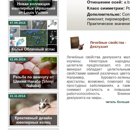
Отношение осей:
a:b:
Новая коллекция
Класс симметрии:
Ро
ювелирных украшений
от Louis Vuitton
Дополнительно:
Сопу
лимонит, пироморфит,
Практическое значени
07.09.2015
Лечебные свойства -
Деклуазит
Колье Облачный атлас
Лечебные свойства деклуазита мал
01.09.2015
изучены. Некоторые народны
целители предполагают, что это
минерал обладает целительным
свойствами камней различных цвето
Резьба по жемчугу от
Например, буровато-зелены
Шинжи Накаба (Shinji
кристаллы, возможно, помогают пр
простудных заболеваниях, а такж
Nakaba)
снимают усталость и повышаю
работоспособность. Влияни
21.11.2014
деклуазита на чакры...
читать больше
Креативный дизайн
ювелирных колец