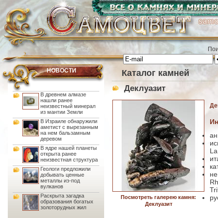
Пои
НОВОСТИ
Каталог камней
Деклуазит
В древнем алмазе
нашли ранее
Де
неизвестный минерал
из мантии Земли
Ин
В Израиле обнаружили
аметист с вырезанным
на нем бальзамным
ан
деревом
ис
В ядре нашей планеты
La
открыта ранее
ит
неизвестная структура
ка
Геологи предложили
не
добывать ценные
металлы из-под
Rh
вулканов
Tr
Раскрыта загадка
ру
Посмотреть галерею камня:
образования богатых
Деклуазит
золоторудных жил