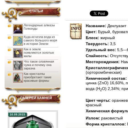
СТАТЬИ
Легендарные алмазы
Название:
Деклуазит
Голконды
Цвет:
Бурый, буроват
Куда исчезла вода из
Блеск:
жирный
самого большого моря
Твердость:
3,5
в истории Земли
Как в земле
Удельный вес:
5,5—6
появляются золотые
Спайность:
Отсутств
жилы
Месторождения:
Нам
Что такое оловянная
чума и почему она
Кристаллографическ
заразна
(орторомбическая)
Как кристаллы
приобретают такие
Химический состав:
красивые формы
цинка (ZnO) 16,60%, 
вода (Н
О) 2,34%; пр
2
ГАЛЕРЕИ КАМНЕЙ
Цвет черты:
оранжев
красный
Химическая формул
10.09.2015
Излом:
раковистый
Форма кристаллов: