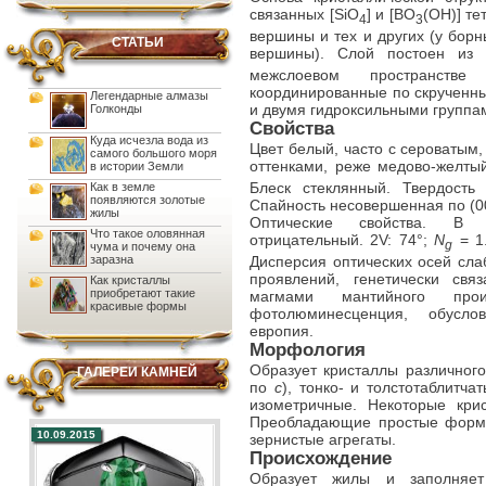
связанных [SiO
] и [BO
(OH)] т
4
3
вершины и тех и других (у бор
СТАТЬИ
вершины). Слой постоен из 
межслоевом пространств
координированные по скрученн
Легендарные алмазы
и двумя гидроксильными группа
Голконды
Свойства
Куда исчезла вода из
Цвет
белый, часто с сероватым,
самого большого моря
оттенками, реже медово-желтый
в истории Земли
Блеск стеклянный. Твердость 
Как в земле
появляются золотые
Спайность несовершенная по (00
жилы
Оптические свойства. В 
Что такое оловянная
отрицательный. 2V: 74°;
N
= 1
g
чума и почему она
Дисперсия оптических осей слаб
заразна
проявлений, генетически св
Как кристаллы
приобретают такие
магмами мантийного прои
красивые формы
фотолюминесценция, обусло
европия.
Морфология
Образует кристаллы различного
ГАЛЕРЕИ КАМНЕЙ
по
с
), тонко- и толстотаблитча
изометричные. Некоторые кри
Преобладающие простые формы: 
10.09.2015
зернистые агрегаты.
Происхождение
Образует жилы и заполняет