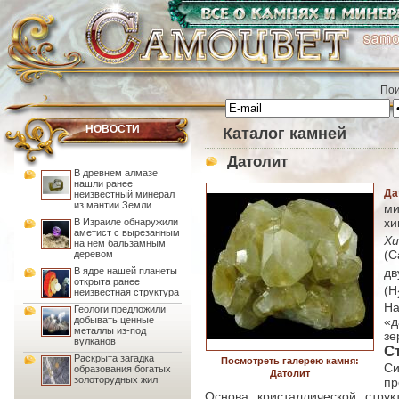
Пои
НОВОСТИ
Каталог камней
Датолит
В древнем алмазе
нашли ранее
Да
неизвестный минерал
из мантии Земли
м
х
В Израиле обнаружили
аметист с вырезанным
Хи
на нем бальзамным
(С
деревом
дв
В ядре нашей планеты
открыта ранее
(Н
неизвестная структура
На
Геологи предложили
добывать ценные
«д
металлы из-под
зе
вулканов
С
Раскрыта загадка
Посмотреть галерею камня:
С
образования богатых
Датолит
золоторудных жил
пр
Основа кристаллической стру