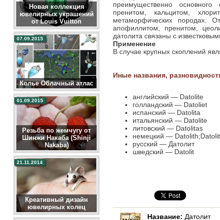
преимущественно основного 
Новая коллекция
пренитом, кальцитом, хлори
ювелирных украшений
метаморфических породах. О
от Louis Vuitton
апофиллитом, пренитом, цеол
датолита связаны с известковым
07.09.2015
Применение
В случае крупных скоплений явл
Иные названия, разновидност
Колье Облачный атлас
английский — Datolite
01.09.2015
голландский — Datoliet
испанский — Datolita
итальянский — Datolite
литовский — Datolitas
Резьба по жемчугу от
немецкий — Datolith;Datolit
Шинжи Накаба (Shinji
русский — Датолит
Nakaba)
шведский — Datolit
21.11.2014
Креативный дизайн
ювелирных колец
Название:
Датолит