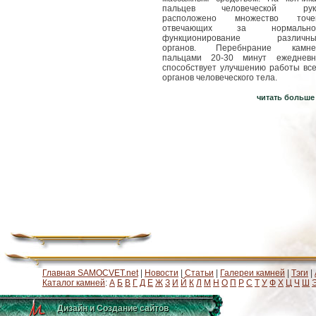
пальцев человеческой рук
расположено множество точек
отвечающих за нормально
функционирование различны
органов. Перебнрание камне
пальцами 20-30 минут ежедневн
способствует улучшению работы все
органов человеческого тела.
читать больше
Главная SAMOCVET.net
|
Новости
|
Статьи
|
Галереи камней
|
Тэги
|
Каталог камней
:
А
Б
В
Г
Д
Е
Ж
З
И
Й
К
Л
М
Н
О
П
Р
С
Т
У
Ф
Х
Ц
Ч
Ш
Дизайн и Создание сайтов
Дизайн и Создание сайтов