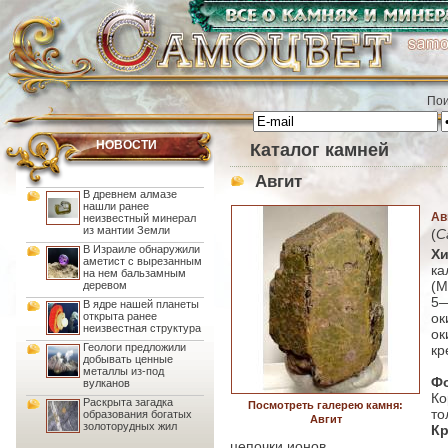
Пои
НОВОСТИ
Каталог камней
Авгит
В древнем алмазе
нашли ранее
Ав
неизвестный минерал
из мантии Земли
(
C
В Израиле обнаружили
Хи
аметист с вырезанным
ка
на нем бальзамным
(M
деревом
5—
В ядре нашей планеты
о
открыта ранее
неизвестная структура
ок
Геологи предложили
кр
добывать ценные
металлы из-под
Ф
вулканов
К
Раскрыта загадка
Посмотреть галерею камня:
то
образования богатых
Авгит
золоторудных жил
Кр
цепочки ионов.