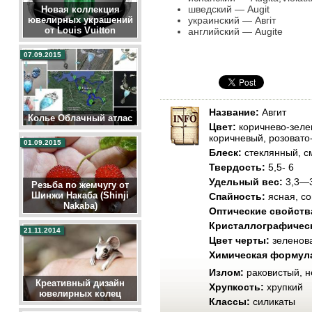
шведский — Augit
Новая коллекция
украинский — Авгіт
ювелирных украшений
от Louis Vuitton
английский — Augite
07.09.2015
Название:
Авгит
Колье Облачный атлас
Цвет:
коричнево-зеле
коричневый, розовато
01.09.2015
Блеск:
стеклянный, с
Твердость:
5,5- 6
Удельный вес:
3,3—3
Резьба по жемчугу от
Шинжи Накаба (Shinji
Спайность:
ясная, со
Nakaba)
Оптические свойств
Кристаллографическ
21.11.2014
Цвет черты:
зеленов
Химическая формул
Излом:
раковистый, 
Креативный дизайн
Хрупкость:
хрупкий
ювелирных колец
Классы:
силикаты