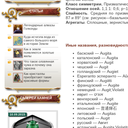
Класс симметрии.
Призматичес
Отношение осей.
1,1:1: 0,6; р~
СТАТЬИ
Спайность
. Средняя по призм
87 и 89° (см. рисунок—базально
Агрегаты
. Сплошные, зернистые
Легендарные алмазы
Голконды
Куда исчезла вода из
самого большого моря
в истории Земли
Иные названия, разновидност
Как в земле
баскский — Augita
появляются золотые
жилы
каталонский — Augita
Что такое оловянная
хорватский — Augit
чума и почему она
чешский — Augit
заразна
голландский — Augiet
Как кристаллы
Esperanto эсперанто — Aŭg
приобретают такие
финский — Augiitti
красивые формы
французский — Augite
немецкий — Augit;Violatit
иврит — אוגיט
ГАЛЕРЕИ КАМНЕЙ
венгерский — Augit
итальянский — Augite
японский — 普通輝石
литовский — Augitas
10.09.2015
польский — Augit
русский — Авгит
испанский — Augita;Violatit