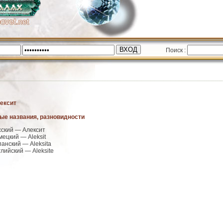
Поиск :
ексит
ые названия, разновидности
сский — Алексит
мецкий — Aleksit
панский — Aleksita
глийский — Aleksite