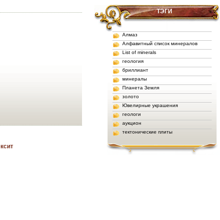
ТЭГИ
Алмаз
Алфавитный список минералов
List of minerals
геология
бриллиант
минералы
Планета Земля
золото
Ювелирные украшения
геологи
аукцион
тектонические плиты
ексит