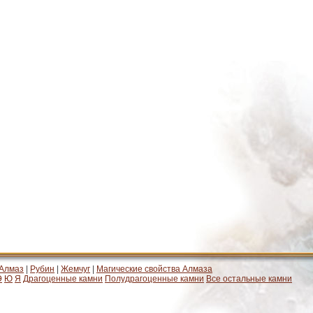
Алмаз
|
Рубин
|
Жемчуг
|
Магические свойства Алмаза
Э
Ю
Я
Драгоценные камни
Полудрагоценные камни
Все остальные камни