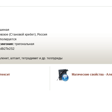
ршеная
вское (Становой хребет), Россия
полируется
сингония:
тригональная
bBi2Te2S2
аленит, алтаит, тетрадимит и др. теллуриды
Алексит
Магические свойства - Ал