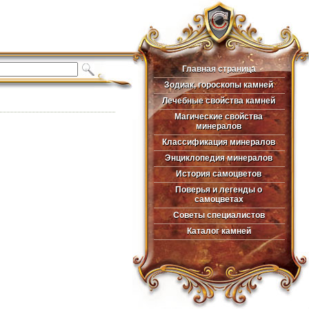
Главная страница
Главная страница
Зодиак, гороскопы камней
Зодиак, гороскопы камней
Лечебные свойства камней
Лечебные свойства камней
Магические свойства
Магические свойства
минералов
минералов
Классификация минералов
Классификация минералов
Энциклопедия минералов
Энциклопедия минералов
История самоцветов
История самоцветов
Поверья и легенды о
Поверья и легенды о
самоцветах
самоцветах
Советы специалистов
Советы специалистов
Каталог камней
Каталог камней