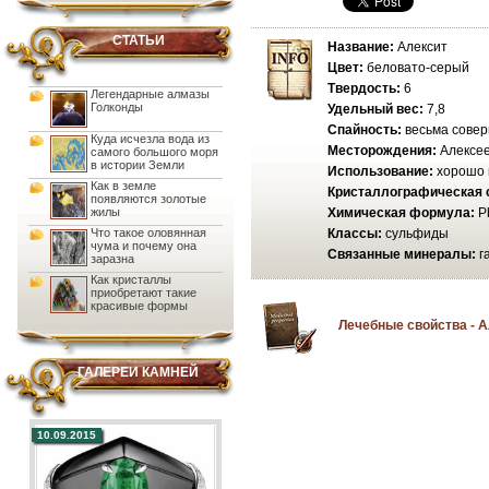
СТАТЬИ
Название:
Алексит
Цвет:
беловато-серый
Твердость:
6
Легендарные алмазы
Голконды
Удельный вес:
7,8
Спайность:
весьма сове
Куда исчезла вода из
Месторождения:
Алексее
самого большого моря
в истории Земли
Использование:
хорошо 
Как в земле
Кристаллографическая 
появляются золотые
жилы
Химическая формула:
P
Что такое оловянная
Классы:
сульфиды
чума и почему она
Связанные минералы:
г
заразна
Как кристаллы
приобретают такие
красивые формы
Лечебные свойства - 
ГАЛЕРЕИ КАМНЕЙ
10.09.2015