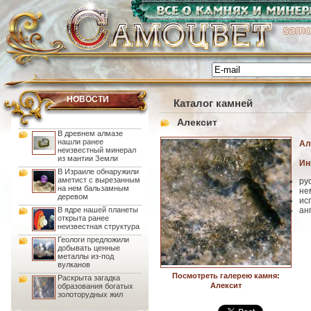
НОВОСТИ
Каталог камней
Алексит
В древнем алмазе
нашли ранее
Ал
неизвестный минерал
из мантии Земли
Ин
В Израиле обнаружили
аметист с вырезанным
ру
на нем бальзамным
не
деревом
ис
В ядре нашей планеты
ан
открыта ранее
неизвестная структура
Геологи предложили
добывать ценные
металлы из-под
вулканов
Посмотреть галерею камня:
Раскрыта загадка
Алексит
образования богатых
золоторудных жил