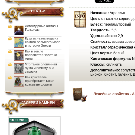
СТАТЬИ
Название:
Агреллит
Цвет:
от светло-серого д
Блеск:
перламутровый
Легендарные алмазы
Голконды
Твердость:
5,5
Удельный вес:
2,9
Куда исчезла вода из
Спайность:
весьма сове
самого большого моря
в истории Земли
Кристаллографическая 
Как в земле
Цвет черты:
белый
появляются золотые
жилы
Химическая формула:
N
Что такое оловянная
Классы:
силикаты
чума и почему она
Дополнительно:
сопутств
заразна
циркон, биотит, галенит.
Как кристаллы
приобретают такие
красивые формы
Лечебные свойства - 
ГАЛЕРЕИ КАМНЕЙ
10.09.2015