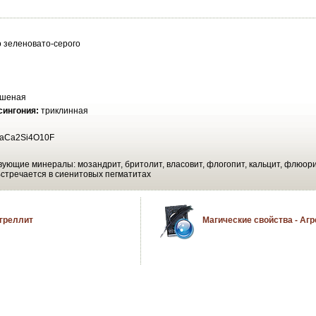
о зеленовато-серого
ршеная
сингония:
триклинная
aCa2Si4O10F
ующие минералы: мозандрит, бритолит, власовит, флогопит, кальцит, флюорит
 Встречается в сиенитовых пегматитах
Агреллит
Магические свойства - Аг