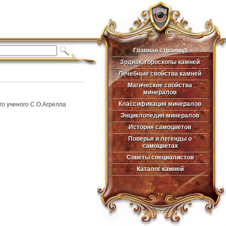
Главная страница
Главная страница
Зодиак, гороскопы камней
Зодиак, гороскопы камней
Лечебные свойства камней
Лечебные свойства камней
Магические свойства
Магические свойства
минералов
минералов
Классификация минералов
го ученого С.О.Агрелла
Классификация минералов
Энциклопедия минералов
Энциклопедия минералов
История самоцветов
История самоцветов
Поверья и легенды о
Поверья и легенды о
самоцветах
самоцветах
Советы специалистов
Советы специалистов
Каталог камней
Каталог камней