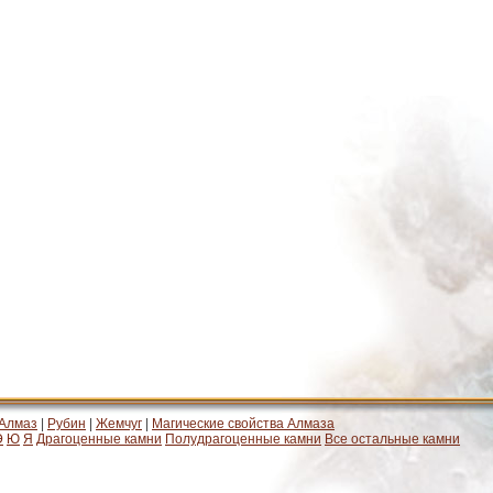
Алмаз
|
Рубин
|
Жемчуг
|
Магические свойства Алмаза
Э
Ю
Я
Драгоценные камни
Полудрагоценные камни
Все остальные камни