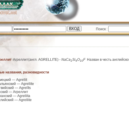
Поиск :
реллит
Агреллит(англ.
AGRELLITE
) -
N
a
C
a
S
i
O
F
Назван в честь английско
2
4
10
ые названия, разновидности
мецкий — Agrellit
альянский — Agrellite
твийский — Agrelīts
сский — Агреллит
панский — Agrellita
глийский — Agrellite