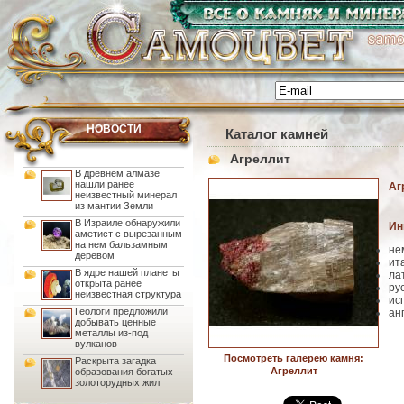
НОВОСТИ
Каталог камней
Агреллит
В древнем алмазе
нашли ранее
Аг
неизвестный минерал
из мантии Земли
В Израиле обнаружили
Ин
аметист с вырезанным
на нем бальзамным
не
деревом
ит
В ядре нашей планеты
ла
открыта ранее
ру
неизвестная структура
ис
Геологи предложили
ан
добывать ценные
металлы из-под
вулканов
Посмотреть галерею камня:
Раскрыта загадка
Агреллит
образования богатых
золоторудных жил