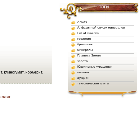
ТЭГИ
Алмаз
Алфавитный список минералов
List of minerals
геология
бриллиант
минералы
Планета Земля
золото
Ювелирные украшения
, клиногумит, норберит,
геологи
аукцион
тектонические плиты
реллит