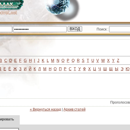
Поиск :
B
C
D
E
F
G
H
I
J
K
L
M
N
O
P
Q
R
S
T
U
V
W
X
Y
Z
Д
Е
Ё
Ж
З
И
Й
К
Л
М
Н
О
П
Р
С
Т
У
Ф
Х
Ц
Ч
Ш
Щ
Ы
Э
Ю
Проголосов
« Вернуться назад
|
Архив статей
ировать