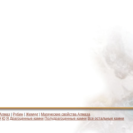
Алмаз
|
Рубин
|
Жемчуг
|
Магические свойства Алмаза
Э
Ю
Я
Драгоценные камни
Полудрагоценные камни
Все остальные камни