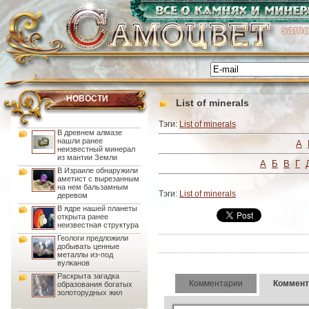
НОВОСТИ
List of minerals
Тэги:
List of minerals
В древнем алмазе
нашли ранее
A
неизвестный минерал
из мантии Земли
А
Б
В
Г
В Израиле обнаружили
аметист с вырезанным
на нем бальзамным
Тэги:
List of minerals
деревом
В ядре нашей планеты
открыта ранее
неизвестная структура
Геологи предложили
добывать ценные
металлы из-под
вулканов
Раскрыта загадка
Комментарии
Коммент
образования богатых
золоторудных жил