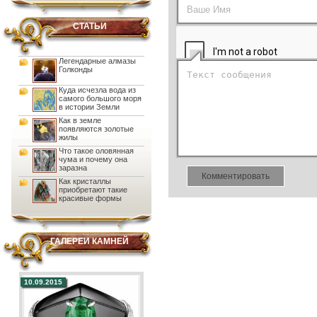
СТАТЬИ
Легендарные алмазы
Голконды
Куда исчезла вода из
самого большого моря
в истории Земли
Как в земле
появляются золотые
жилы
Что такое оловянная
чума и почему она
заразна
Комментировать
Как кристаллы
приобретают такие
красивые формы
ГАЛЕРЕИ КАМНЕЙ
10.09.2015