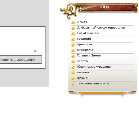
ТЭГИ
Алмаз
Алфавитный список минералов
List of minerals
геология
бриллиант
минералы
Планета Земля
золото
Ювелирные украшения
геологи
аукцион
тектонические плиты