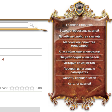
Главная страница
Главная страница
Зодиак, гороскопы камней
Зодиак, гороскопы камней
Лечебные свойства камней
Лечебные свойства камней
Магические свойства
Магические свойства
минералов
минералов
Классификация минералов
Классификация минералов
Энциклопедия минералов
Энциклопедия минералов
Я
История самоцветов
История самоцветов
Поверья и легенды о
Поверья и легенды о
самоцветах
самоцветах
Советы специалистов
Советы специалистов
Каталог камней
Каталог камней
ало:
0
0.00