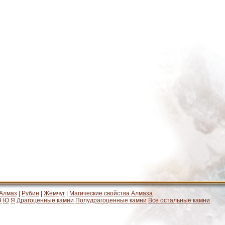
Алмаз
|
Рубин
|
Жемчуг
|
Магические свойства Алмаза
Э
Ю
Я
Драгоценные камни
Полудрагоценные камни
Все остальные камни