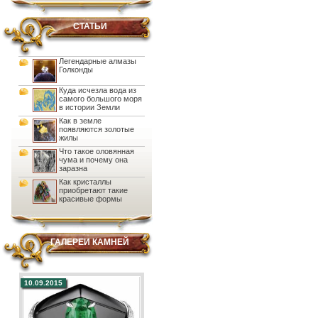
СТАТЬИ
Легендарные алмазы
Голконды
Куда исчезла вода из
самого большого моря
в истории Земли
Как в земле
появляются золотые
жилы
Что такое оловянная
чума и почему она
заразна
Как кристаллы
приобретают такие
красивые формы
ГАЛЕРЕИ КАМНЕЙ
10.09.2015