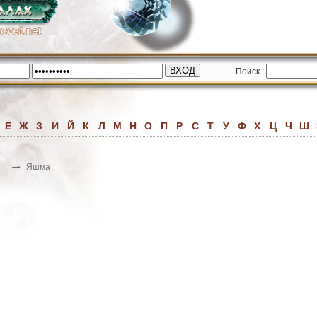
Поиск :
Е
Ж
З
И
Й
К
Л
М
Н
О
П
Р
С
Т
У
Ф
Х
Ц
Ч
Ш
Яшма