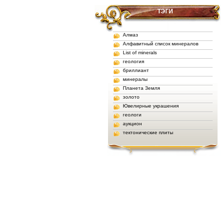
ТЭГИ
Алмаз
Алфавитный список минералов
List of minerals
геология
бриллиант
минералы
Планета Земля
золото
Ювелирные украшения
геологи
аукцион
тектонические плиты