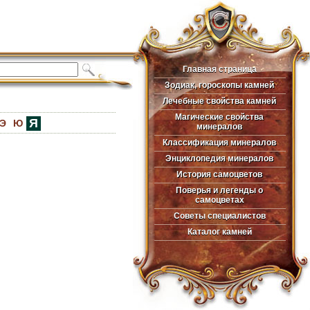
Главная страница
Главная страница
Зодиак, гороскопы камней
Зодиак, гороскопы камней
Лечебные свойства камней
Лечебные свойства камней
Магические свойства
Магические свойства
Я
Э
Ю
минералов
минералов
Классификация минералов
Классификация минералов
Энциклопедия минералов
Энциклопедия минералов
История самоцветов
История самоцветов
Поверья и легенды о
Поверья и легенды о
самоцветах
самоцветах
Советы специалистов
Советы специалистов
Каталог камней
Каталог камней