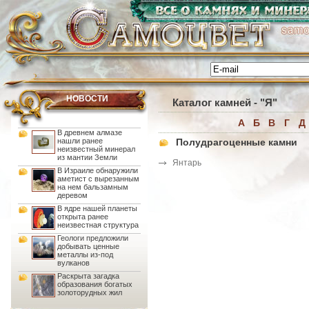
НОВОСТИ
Каталог камней
- "Я"
А
Б
В
Г
Д
В древнем алмазе
нашли ранее
Полудрагоценные камни
неизвестный минерал
из мантии Земли
Янтарь
В Израиле обнаружили
аметист с вырезанным
на нем бальзамным
деревом
В ядре нашей планеты
открыта ранее
неизвестная структура
Геологи предложили
добывать ценные
металлы из-под
вулканов
Раскрыта загадка
образования богатых
золоторудных жил